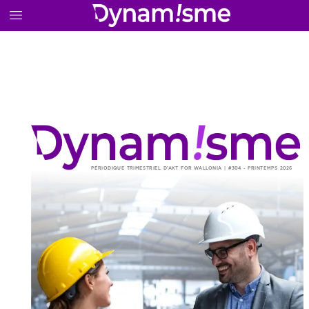
PÉRIODIQUE
TRIMESTRIEL
D’AKT
FOR
WALLONIA
|
#304
-
PRINTEMPS
2026