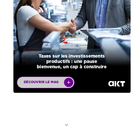
Taxes
sur
les
investissements
productifs
:
une
pause
bienvenue,
un
cap
à
construire
DÉCOUVRIR
LE
MAG