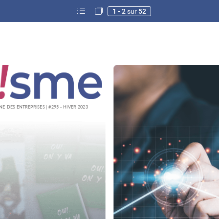
1 - 2
sur
52
NE
DES
ENTREPRISES
|
#295
-
HIVER
2023