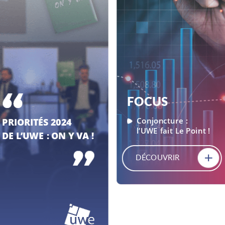
FOCUS
Conjoncture
:
PRIORITÉS
PRIORITÉS
2024
2024
l’UWE
fait
Le
Point
!
DE
DE
L’UWE
L’UWE
:
:
ON
ON
Y
Y
VA
VA
!
!
DÉCOUVRIR