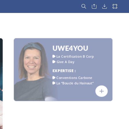
UWE4YOU
La
Certification
B
Corp
Give
A
Day
EXPERTISE
:
Conventions
Carbone
La
“Boucle
du
Hainaut”
A
ct
UWE
Group
S,
D
partenaire